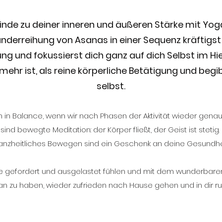
inde zu deiner inneren und äußeren Stärke mit Yog
nderreihung von Asanas in einer Sequenz kräftigst 
g und fokussierst dich ganz auf dich Selbst im Hie
ehr ist, als reine körperliche Betätigung und begib 
selbst.
h in Balance, wenn wir nach Phasen der Aktivität wieder gen
nd bewegte Meditation: der Körper fließt, der Geist ist stetig.
anzheitliches Bewegen sind ein Geschenk an deine Gesundhei
de gefordert und ausgelastet fühlen und mit dem wunderbaren 
an zu haben, wieder zufrieden nach Hause gehen und in dir ru