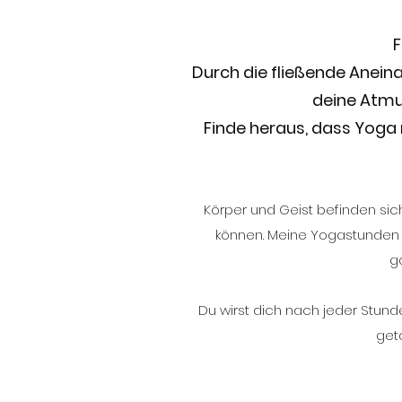
F
Durch die fließende Aneina
deine Atmun
Finde heraus, dass Yoga m
Körper und Geist befinden sic
können. Meine Yogastunden si
g
Du wirst dich nach jeder Stun
get