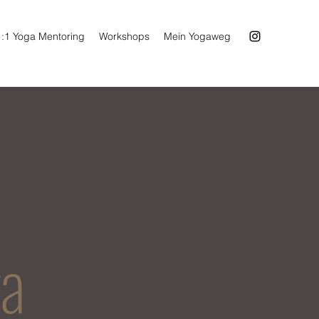
1:1 Yoga Mentoring
Workshops
Mein Yogaweg
a